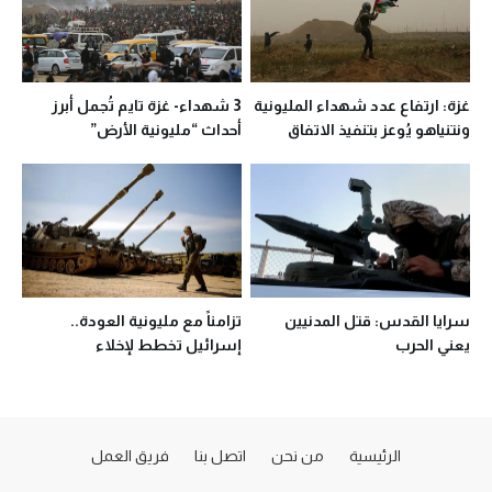
غزة: ارتفاع عدد شهداء المليونية
3 شهداء- غزة تايم تُجمل أبرز
ونتنياهو يُوعز بتنفيذ الاتفاق
أحداث “مليونية الأرض”
وفتح تُعقب
سرايا القدس: قتل المدنيين
تزامناً مع مليونية العودة..
يعني الحرب
إسرائيل تخطط لإخلاء
مستوطنات غلاف غزة
الرئيسية
من نحن
اتصل بنا
فريق العمل