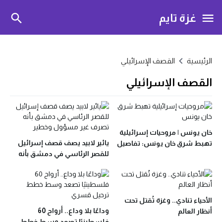
غزة تايم
الرئيسية
القصف الإسرائيلي
القصف الإسرائيلي
خان يونس | مروحيات إسرائيلية
يائير لابيد يصف قصف إسرائيل
تهبط شرق خان يونس: تفاصيل
للقصر الرئاسي في دمشق بأنه
إجلاء القوات من جنوب غزة
تصرف غير مسؤول وخطير
الأحياء تنادي.. وغزة تُقتل تحت
وداعًا بلا وداع.. أرواح 60
أنظار العالم
فلسطينيًا تصعد وسط خطط